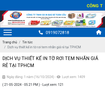
CÔNG TY TNHH
0919072818
Trang chủ
Tin tức
Dịch vụ thiết kế in tờ rơi tem nhãn giá rẻ tại TPHCM
DỊCH VỤ THIẾT KẾ IN TỜ RƠI TEM NHÃN GIÁ
RẺ TẠI TPHCM
Ngày đăng: 1 năm (16/10/2024)
-
Lượt xem: 1409
( 21-05-2024 - 05:21 PM ) - Lượt xem: 121
thiết kế in tờ rơi tem nhãn giá rẻ