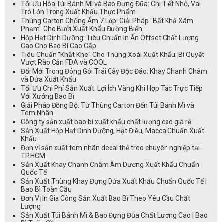
Tối Ưu Hóa Túi Bánh Mì và Bao Đựng Đũa: Chi Tiết Nhỏ, Vai
Trò Lớn Trong Xuất Khẩu Thực Phẩm
Thùng Carton Chống Ẩm 7 Lớp: Giải Pháp "Bất Khả Xâm
Phạm" Cho Bưởi Xuất Khẩu Đường Biển
Hộp Hạt Dinh Dưỡng: Tiêu Chuẩn In Ấn Offset Chất Lượng
Cao Cho Bao Bì Cao Cấp
Tiêu Chuẩn "Khắt Khe" Cho Thùng Xoài Xuất Khẩu: Bí Quyết
Vượt Rào Cản FDA và COOL
Đổi Mới Trong Đóng Gói Trái Cây Độc Đáo: Khay Chanh Châm
và Dứa Xuất Khẩu
Tối Ưu Chi Phí Sản Xuất: Lợi Ích Vàng Khi Hợp Tác Trực Tiếp
Với Xưởng Bao Bì
Giải Pháp Đồng Bộ: Từ Thùng Carton Đến Túi Bánh Mì và
Tem Nhãn
Công ty sản xuất bao bì xuất khẩu chất lượng cao giá rẻ
Sản Xuất Hộp Hạt Dinh Dưỡng, Hạt Điều, Macca Chuẩn Xuất
Khẩu
Đơn vị sản xuất tem nhãn decal thẻ treo chuyên nghiệp tại
TP.HCM
Sản Xuất Khay Chanh Châm Âm Dương Xuất Khẩu Chuẩn
Quốc Tế
Sản Xuất Thùng Khay Đựng Dứa Xuất Khẩu Chuẩn Quốc Tế |
Bao Bì Toàn Cầu
Đơn Vị In Gia Công Sản Xuất Bao Bì Theo Yêu Cầu Chất
Lượng
Sản Xuất Túi Bánh Mì & Bao Đựng Đũa Chất Lượng Cao | Bao