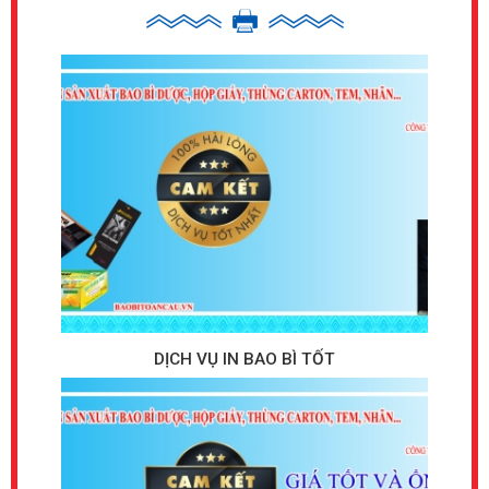
Tiêu Chuẩn "Khắt Khe" Cho Thùng Xoài Xuất Khẩu: Bí
Quyết Vượt Rào Cản FDA và COOL
Thị trường Mỹ và Hàn Quốc là những đích đến đầy tiềm năng
nhưng cũng có những rào cản kỹ thuật nghiêm ngặt nhất cho
nông sản xuất khẩu.
Đổi Mới Trong Đóng Gói Trái Cây Độc Đáo: Khay
Chanh Châm và Dứa Xuất Khẩu
Tối Ưu Chi Phí Sản Xuất: Lợi Ích Vàng Khi Hợp Tác
Trực Tiếp Với Xưởng Bao Bì
DỊCH VỤ IN BAO BÌ TỐT
Để đạt được thùng carton xuất khẩu giá rẻ, chuẩn xuất khẩu,
chiến lược hiệu quả nhất là hợp tác trực tiếp với xưởng sản
xuất bao bì thay vì thông qua các công ty thương mại trung
gian.