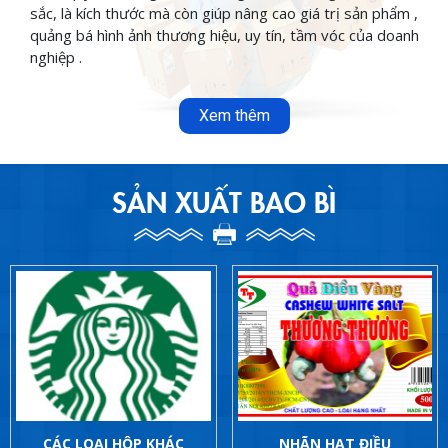
sắc, là kích thước mà còn giúp nâng cao giá trị sản phẩm ,
quảng bá hình ảnh thương hiệu, uy tín, tầm vóc của doanh
nghiệp .
Xem thêm
SẢN XUẤT BAO BÌ
CÁC LOẠI HỘP KHÁC
NHÃN HẠT ĐIỀU