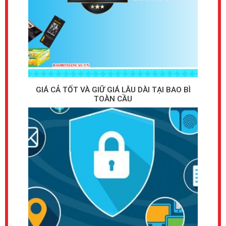
Giải Pháp Đồng Bộ: Từ Thùng Carton Đến Túi Bánh Mì
và Tem Nhãn
Xu hướng hiện nay là tìm kiếm một đối tác cung cấp giải pháp
đóng gói toàn diện, bao gồm cả bao bì sơ cấp (như túi bánh
mì, bao đựng đũa) và các vật tư phụ trợ như tem nhãn, decal,
thẻ treo. Chiến lược đồng bộ này giúp doanh nghiệp tối ưu
GIÁ CẢ TỐT VÀ GIỮ GIÁ LÂU DÀI TẠI BAO BÌ
hóa chuỗi cung ứng, đảm bảo tính nhất quán của thương hiệu
TOÀN CẦU
và giảm thiểu rủi ro logistics.