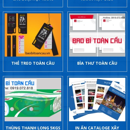
THẺ TREO TOÀN CẦU
BÌA THƯ TOÀN CẦU
THÙNG THANH LONG 5KGS
IN ẤN CATALOGE XÂY