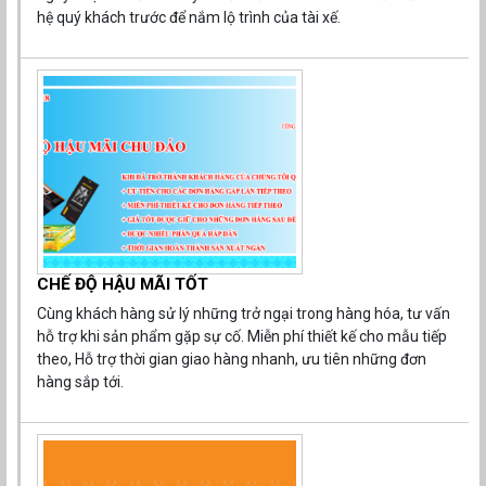
hệ quý khách trước để nắm lộ trình của tài xế.
Tối Ưu Hóa Túi Bánh Mì và Bao Đựng Đũa: Chi Tiết
Nhỏ, Vai Trò Lớn Trong Xuất Khẩu Thực Phẩm
Trong chuỗi cung ứng thực phẩm và dịch vụ xuất khẩu, các
CHẾ ĐỘ HẬU MÃI TỐT
chi tiết nhỏ như túi bánh mì và bao đựng đũa đóng vai trò
quan trọng trong việc bảo đảm vệ sinh an toàn thực phẩm,
Cùng khách hàng sử lý những trở ngại trong hàng hóa, tư vấn
bảo vệ sản phẩm và xây dựng thương hiệu. Sản xuất các bao
hỗ trợ khi sản phẩm gặp sự cố. Miễn phí thiết kế cho mẫu tiếp
bì này đòi hỏi sự chuyên môn hóa cao trong việc lựa chọn vật
theo, Hỗ trợ thời gian giao hàng nhanh, ưu tiên những đơn
liệu an toàn (Food Grade) và kỹ thuật in ấn Flexo hoặc Offset
hàng sắp tới.
sắc nét.