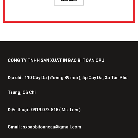
Xem thêm
CÔNG TY TNHH SẢN XUẤT IN BAO BÌ TOÀN CẦU
Địa chỉ :
110 Cây Da ( đường 89 mơi ), ấp Cây Da, Xã Tân Phú
Trung, Củ Chi
Điện thoại :
0919.072.818
( Ms. Liên )
Gmail :
sxbaobitoancau@gmail.com