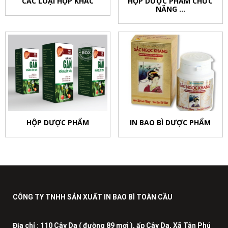
CÁC LOẠI HỘP KHÁC
HỘP DƯỢC PHẨM CHỨC
NĂNG ...
HỘP DƯỢC PHẨM
IN BAO BÌ DƯỢC PHẨM
CÔNG TY TNHH SẢN XUẤT IN BAO BÌ TOÀN CẦU
Địa chỉ :
110 Cây Da ( đường 89 mơi ), ấp Cây Da, Xã Tân Phú