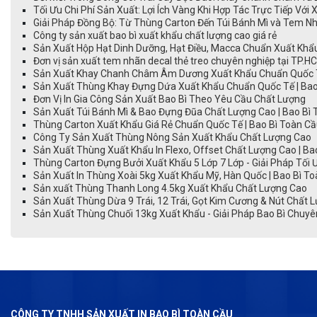
Tối Ưu Chi Phí Sản Xuất: Lợi Ích Vàng Khi Hợp Tác Trực Tiếp Với
Giải Pháp Đồng Bộ: Từ Thùng Carton Đến Túi Bánh Mì và Tem N
Công ty sản xuất bao bì xuất khẩu chất lượng cao giá rẻ
Sản Xuất Hộp Hạt Dinh Dưỡng, Hạt Điều, Macca Chuẩn Xuất Khẩ
Đơn vị sản xuất tem nhãn decal thẻ treo chuyên nghiệp tại TP.H
Sản Xuất Khay Chanh Châm Âm Dương Xuất Khẩu Chuẩn Quốc 
Sản Xuất Thùng Khay Đựng Dứa Xuất Khẩu Chuẩn Quốc Tế | Bao
Đơn Vị In Gia Công Sản Xuất Bao Bì Theo Yêu Cầu Chất Lượng
Sản Xuất Túi Bánh Mì & Bao Đựng Đũa Chất Lượng Cao | Bao Bì
Thùng Carton Xuất Khẩu Giá Rẻ Chuẩn Quốc Tế | Bao Bì Toàn C
Công Ty Sản Xuất Thùng Nông Sản Xuất Khẩu Chất Lượng Cao
Sản Xuất Thùng Xuất Khẩu In Flexo, Offset Chất Lượng Cao | Ba
Thùng Carton Đựng Bưởi Xuất Khẩu 5 Lớp 7 Lớp - Giải Pháp Tối 
Sản Xuất In Thùng Xoài 5kg Xuất Khẩu Mỹ, Hàn Quốc | Bao Bì T
Sản xuất Thùng Thanh Long 4.5kg Xuất Khẩu Chất Lượng Cao
Sản Xuất Thùng Dừa 9 Trái, 12 Trái, Gọt Kim Cương & Nút Chất 
Sản Xuất Thùng Chuối 13kg Xuất Khẩu - Giải Pháp Bao Bì Chuyê
CÔNG TY TNHH SẢN XUẤT IN BAO BÌ TOÀN CẦU