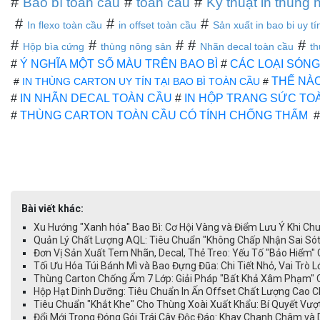
#
#
#
Bao bì toàn cầu
toàn cầu
Kỹ thuật in thùng
#
#
#
In flexo toàn cầu
in offset toàn cầu
Sản xuất in bao bi uy t
#
#
# #
#
Hộp bìa cứng
thùng nông sản
Nhãn decal toàn cầu
th
#
Ý NGHĨA MỘT SỐ MÀU TRÊN BAO BÌ
#
CÁC LOẠI SÓNG
THẾ NÀ
#
IN THÙNG CARTON UY TÍN TẠI BAO BÌ TOÀN CẦU
#
#
IN NHÃN DECAL TOÀN CẦU
#
IN HỘP TRANG SỨC TO
#
THÙNG CARTON TOÀN CẦU CÓ TÍNH CHỐNG THẤM
Bài viết khác:
Xu Hướng "Xanh hóa" Bao Bì: Cơ Hội Vàng và Điểm Lưu Ý Khi Chu
Quản Lý Chất Lượng AQL: Tiêu Chuẩn "Không Chấp Nhận Sai Só
Đơn Vị Sản Xuất Tem Nhãn, Decal, Thẻ Treo: Yếu Tố "Bảo Hiểm"
Tối Ưu Hóa Túi Bánh Mì và Bao Đựng Đũa: Chi Tiết Nhỏ, Vai Trò
Thùng Carton Chống Ẩm 7 Lớp: Giải Pháp "Bất Khả Xâm Phạm" 
Hộp Hạt Dinh Dưỡng: Tiêu Chuẩn In Ấn Offset Chất Lượng Cao C
Tiêu Chuẩn "Khắt Khe" Cho Thùng Xoài Xuất Khẩu: Bí Quyết Vư
Đổi Mới Trong Đóng Gói Trái Cây Độc Đáo: Khay Chanh Châm và