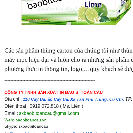
Các sản phẩm thùng carton của chúng tôi như thùng
máy mọc hiện đại và luôn cho ra những sản phẩm đạ
phương thức in thông tin, logo,…quý khách sẽ được 
*************************************************************
CÔNG TY TNHH SẢN XUẤT IN BAO BÌ TOÀN CẦU
Địa chỉ :
TP.
110 Cây Da, ấp Cây Da, Xã Tân Phú Trung, Củ Chi,
Điện thoại :
0919.072.818 ( Ms. Liên )
Email:
sxbaobitoancau@gmail.com
Web:
baobitoancau.vn
Skype: sxbaobitoancau