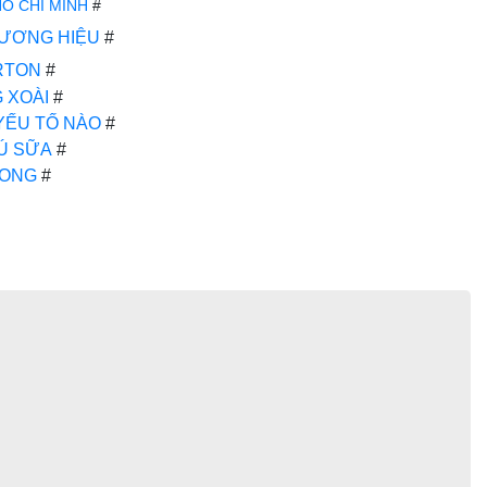
HỒ CHÍ MINH
#
HƯƠNG HIỆU
#
RTON
#
 XOÀI
#
YẾU TỐ NÀO
#
Ú SỮA
#
LONG
#