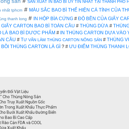
#
 nông sản
SẢN XUẤT IN BAO BÌ UY TÍN NHẤT TẠI THÀNH PHỐ 
#
MÀU SẮC BAO BÌ THỂ HIỆN CÁ TÍNH CỦA T
ín nhất tphcm
#
IN HỘP BÌA CỨNG
#
ĐỘ BỀN CỦA GIẤY CA
ùng thanh long
 GIẤY CARTON BAO BÌ TOÀN CẦU
#
THÙNG DỪA
#
THÙNG
O LÀ BAO BÌ DƯỢC PHẨM
#
IN THÙNG CARTON DỰA VÀO 
ÀN CẦU
#
T
#
THÙNG V
Ư VẤN LÀM THÙNG CARTON NÔNG SẢN
#
BỒI THÙNG CARTON LÀ GÌ
? #
ƯU ĐIỂM THÙNG THANH 
yển Đổi Vật Liệu
t" Cho Thùng Nông Sản
 Cho Truy Xuất Nguồn Gốc
 Lớn Trong Xuất Khẩu Thực Phẩm
Cho Bưởi Xuất Khẩu Đường Biển
ho Bao Bì Cao Cấp
ợt Rào Cản FDA và COOL
 Dứa Xuất Khẩu