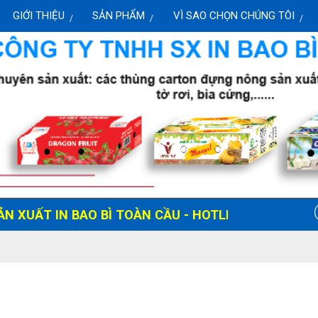
GIỚI THIỆU
SẢN PHẨM
VÌ SAO CHỌN CHÚNG TÔI
ẤT IN BAO BÌ TOÀN CẦU - HOTLINE: 0919 072 818