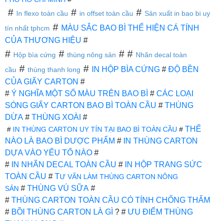
#
#
#
In flexo toàn cầu
in offset toàn cầu
Sản xuất in bao bi uy
#
MÀU SẮC BAO BÌ THỂ HIỆN CÁ TÍNH
tín nhất tphcm
CỦA THƯƠNG HIỆU
#
#
#
# #
Hộp bìa cứng
thùng nông sản
Nhãn decal toàn
#
#
IN HỘP BÌA CỨNG
#
ĐỘ BỀN
cầu
thùng thanh long
CỦA GIẤY CARTON
#
#
Ý NGHĨA MỘT SỐ MÀU TRÊN BAO BÌ
#
CÁC LOẠI
SÓNG GIẤY CARTON BAO BÌ TOÀN CẦU
#
THÙNG
DỪA
#
THÙNG XOÀI
#
THẾ
#
IN THÙNG CARTON UY TÍN TẠI BAO BÌ TOÀN CẦU
#
NÀO LÀ BAO BÌ DƯỢC PHẨM
#
IN THÙNG CARTON
DỰA VÀO YẾU TỐ NÀO
#
#
IN NHÃN DECAL TOÀN CẦU
#
IN HỘP TRANG SỨC
TOÀN CẦU
#
T
Ư VẤN LÀM THÙNG CARTON NÔNG
#
THÙNG VÚ SỮA
#
SẢN
#
THÙNG CARTON TOÀN CẦU CÓ TÍNH CHỐNG THẤM
#
BỒI THÙNG CARTON LÀ GÌ
? #
ƯU ĐIỂM THÙNG