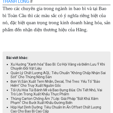
THANH LONG
#
Theo các chuyên gia trong ngành in bao bì và tại Bao
bì Toàn Cầu thì các màu sắc có ý nghĩa riêng biệt của
nó, đặc biệt quan trọng trong kinh doanh hàng hóa, sản
phẩm đến nhận diện thương hiệu của Hãng.
Bài viết khác:
Xu Hướng "Xanh hóa" Bao Bì: Cơ Hội Vàng và Điểm Lưu Ý Khi
Chuyển Đổi Vật Liệu
Quản Lý Chất Lượng AQL: Tiêu Chuẩn "Không Chấp Nhận Sai
Sót" Cho Thùng Nông Sản
Đơn Vị Sản Xuất Tem Nhãn, Decal, Thẻ Treo: Yếu Tố "Bảo
Hiểm" Cho Truy Xuất Nguồn Gốc
Tối Ưu Hóa Túi Bánh Mì và Bao Đựng Đũa: Chi Tiết Nhỏ, Vai
Trò Lớn Trong Xuất Khẩu Thực Phẩm
Thùng Carton Chống Ẩm 7 Lớp: Giải Pháp "Bất Khả Xâm
Phạm" Cho Bưởi Xuất Khẩu Đường Biển
Hộp Hạt Dinh Dưỡng: Tiêu Chuẩn In Ấn Offset Chất Lượng
Cao Cho Bao Bì Cao Cấp