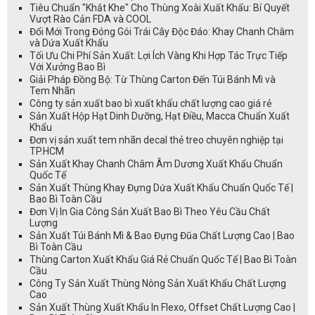
Tiêu Chuẩn "Khắt Khe" Cho Thùng Xoài Xuất Khẩu: Bí Quyết
Vượt Rào Cản FDA và COOL
Đổi Mới Trong Đóng Gói Trái Cây Độc Đáo: Khay Chanh Châm
và Dứa Xuất Khẩu
Tối Ưu Chi Phí Sản Xuất: Lợi Ích Vàng Khi Hợp Tác Trực Tiếp
Với Xưởng Bao Bì
Giải Pháp Đồng Bộ: Từ Thùng Carton Đến Túi Bánh Mì và
Tem Nhãn
Công ty sản xuất bao bì xuất khẩu chất lượng cao giá rẻ
Sản Xuất Hộp Hạt Dinh Dưỡng, Hạt Điều, Macca Chuẩn Xuất
Khẩu
Đơn vị sản xuất tem nhãn decal thẻ treo chuyên nghiệp tại
TP.HCM
Sản Xuất Khay Chanh Châm Âm Dương Xuất Khẩu Chuẩn
Quốc Tế
Sản Xuất Thùng Khay Đựng Dứa Xuất Khẩu Chuẩn Quốc Tế |
Bao Bì Toàn Cầu
Đơn Vị In Gia Công Sản Xuất Bao Bì Theo Yêu Cầu Chất
Lượng
Sản Xuất Túi Bánh Mì & Bao Đựng Đũa Chất Lượng Cao | Bao
Bì Toàn Cầu
Thùng Carton Xuất Khẩu Giá Rẻ Chuẩn Quốc Tế | Bao Bì Toàn
Cầu
Công Ty Sản Xuất Thùng Nông Sản Xuất Khẩu Chất Lượng
Cao
Sản Xuất Thùng Xuất Khẩu In Flexo, Offset Chất Lượng Cao |