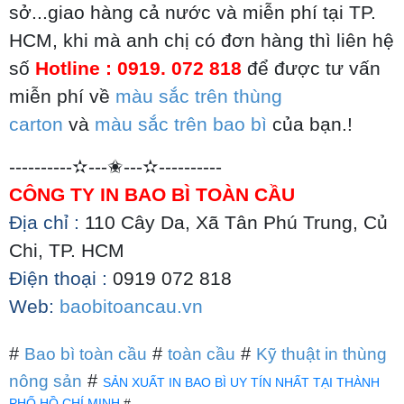
sở...giao hàng cả nước và miễn phí tại TP.
HCM, khi mà anh chị có đơn hàng thì liên hệ
số
Hotline : 0919. 072 818
để được tư vấn
miễn phí về
màu sắc trên thùng
carton
và
màu sắc trên bao bì
của bạn.!
----------
✫
---
✬
---
✫
----------
CÔNG TY IN BAO BÌ TOÀN CẦU
Địa chỉ :
110 Cây Da, Xã Tân Phú Trung, Củ
Chi, TP. HCM
Điện thoại :
0919 072 818
Web:
baobitoancau.vn
#
#
#
Bao bì toàn cầu
toàn cầu
Kỹ thuật in thùng
#
nông sản
SẢN XUẤT IN BAO BÌ UY TÍN NHẤT TẠI THÀNH
PHỐ HỒ CHÍ MINH
#