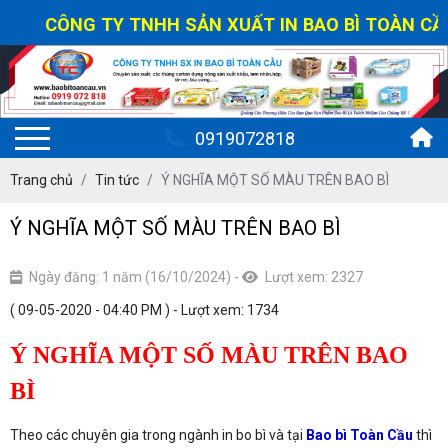
CÔNG TY TNHH SẢN XUẤT IN BAO BÌ TOÀN CẦU - 
0919072818
Trang chủ
Tin tức
Ý NGHĨA MỘT SỐ MÀU TRÊN BAO BÌ
Ý NGHĨA MỘT SỐ MÀU TRÊN BAO BÌ
Ngày đăng: 1 năm (16/10/2024)
-
Lượt xem: 2327
( 09-05-2020 - 04:40 PM ) - Lượt xem: 1734
Ý NGHĨA MỘT SỐ MÀU TRÊN BAO
BÌ
Theo các chuyên gia trong ngành in bo bì và tại
Bao bì Toàn Cầu
thì