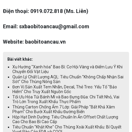
Điện thoại: 0919.072.818 (Ms. Liên)
Email: sxbaobitoancau@gmail.com
Website: baobitoancau.vn
Bài viết khác:
Xu Hướng "Xanh hóa" Bao Bì: Cơ Hội Vàng và Điểm Lưu Ý Khi
Chuyển Đổi Vật Liệu
Quản Lý Chất Lượng AQL: Tiêu Chuẩn "Không Chấp Nhận Sai
Sót" Cho Thùng Nông Sản
Đơn Vị Sản Xuất Tem Nhãn, Decal, Thẻ Treo: Yếu Tố "Bảo
Hiểm" Cho Truy Xuất Nguồn Gốc
Tối Ưu Hóa Túi Bánh Mì và Bao Đựng Đũa: Chi Tiết Nhỏ, Vai
Trò Lớn Trong Xuất Khẩu Thực Phẩm
Thùng Carton Chống Ẩm 7 Lớp: Giải Pháp "Bất Khả Xâm
Phạm" Cho Bưởi Xuất Khẩu Đường Biển
Hộp Hạt Dinh Dưỡng: Tiêu Chuẩn In Ấn Offset Chất Lượng
Cao Cho Bao Bì Cao Cấp
Tiêu Chuẩn "Khắt Khe" Cho Thùng Xoài Xuất Khẩu: Bí Quyết
Vượt Rào Cản FDA và COOL