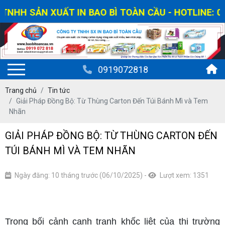
HH SẢN XUẤT IN BAO BÌ TOÀN CẦU - HOTLINE: 0919
0919072818
Trang chủ
Tin tức
Giải Pháp Đồng Bộ: Từ Thùng Carton Đến Túi Bánh Mì và Tem
Nhãn
GIẢI PHÁP ĐỒNG BỘ: TỪ THÙNG CARTON ĐẾN
TÚI BÁNH MÌ VÀ TEM NHÃN
Ngày đăng: 10 tháng trước (06/10/2025)
-
Lượt xem: 1351
Trong bối cảnh cạnh tranh khốc liệt của thị trường