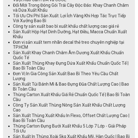
Đổi Mới Trong Đóng Gói Trái Cây Độc Đáo: Khay Chanh Châm
và Dứa Xuất Khẩu
Tối Ưu Chi Phí Sản Xuất: Lợi Ích Vàng Khi Hợp Tác Trực Tiếp
Với Xưởng Bao Bì
Công ty sản xuất bao bì xuất khẩu chất lượng cao giá rẻ
Sản Xuất Hộp Hạt Dinh Dưỡng, Hạt Điều, Macca Chuẩn Xuất
Khẩu
Đơn vị sản xuất tem nhãn decal thẻ treo chuyên nghiệp tại
TP.HCM
Sản Xuất Khay Chanh Châm Âm Dương Xuất Khẩu Chuẩn
Quốc Tế
Sản Xuất Thùng Khay Đựng Dứa Xuất Khẩu Chuẩn Quốc Tế |
Bao Bì Toàn Cầu
Đơn Vị In Gia Công Sản Xuất Bao Bì Theo Yêu Cầu Chất
Lượng
Sản Xuất Túi Bánh Mì & Bao Đựng Đũa Chất Lượng Cao | Bao
Bì Toàn Cầu
Thùng Carton Xuất Khẩu Giá Rẻ Chuẩn Quốc Tế | Bao Bì Toàn
Cầu
Công Ty Sản Xuất Thùng Nông Sản Xuất Khẩu Chất Lượng
Cao
Sản Xuất Thùng Xuất Khẩu In Flexo, Offset Chất Lượng Cao |
Bao Bì Toàn Cầu
Thùng Carton Đựng Bưởi Xuất Khẩu 5 Lớp 7 Lớp - Giải Pháp
Tối Ưu
Sản Xuất In Thùng Xoài 5kg Xuất Khẩu Mỹ, Hàn Quốc | Bao Bì