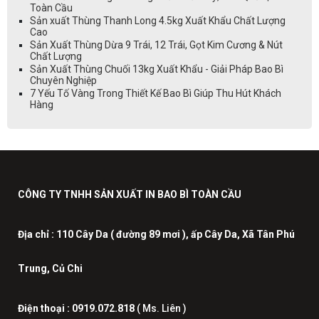
Toàn Cầu
Sản xuất Thùng Thanh Long 4.5kg Xuất Khẩu Chất Lượng
Cao
Sản Xuất Thùng Dừa 9 Trái, 12 Trái, Gọt Kim Cương & Nút
Chất Lượng
Sản Xuất Thùng Chuối 13kg Xuất Khẩu - Giải Pháp Bao Bì
Chuyên Nghiệp
7 Yếu Tố Vàng Trong Thiết Kế Bao Bì Giúp Thu Hút Khách
Hàng
CÔNG TY TNHH SẢN XUẤT IN BAO BÌ TOÀN CẦU
Địa chỉ :
110 Cây Da ( đường 89 mơi ), ấp Cây Da, Xã Tân Phú
Trung, Củ Chi
Điện thoại :
0919.072.818
( Ms. Liên )