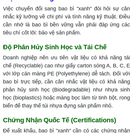
Việc chuyển đổi sang bao bì "xanh" đòi hỏi sự cân
nhắc kỹ lưỡng về chi phí và tính năng kỹ thuật. Điều
cần nhớ là bao bì bền vững vẫn phải đáp ứng các
tiêu chí cốt lõi: bảo vệ sản phẩm.
Độ Phân Hủy Sinh Học và Tái Chế
Doanh nghiệp nên ưu tiên vật liệu có khả năng tái
chế (Recyclable) cao như giấy carton sóng A, B, C, E
với lớp cán màng PE (Polyethylene) dễ tách. Đối với
bao bì trực tiếp, cần cân nhắc vật liệu có khả năng
phân hủy sinh học (Biodegradable) như nhựa sinh
học (bioplastics) hoặc màng bọc làm từ tinh bột, rong
biển để thay thế túi nhựa đựng sản phẩm nhỏ.
Chứng Nhận Quốc Tế (Certifications)
Để xuất khẩu, bao bì "xanh" cần có các chứng nhận