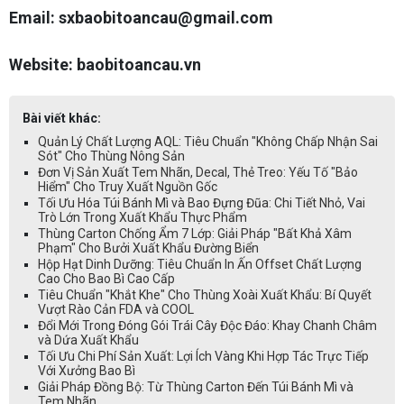
Email: sxbaobitoancau@gmail.com
Website: baobitoancau.vn
Bài viết khác:
Quản Lý Chất Lượng AQL: Tiêu Chuẩn "Không Chấp Nhận Sai
Sót" Cho Thùng Nông Sản
Đơn Vị Sản Xuất Tem Nhãn, Decal, Thẻ Treo: Yếu Tố "Bảo
Hiểm" Cho Truy Xuất Nguồn Gốc
Tối Ưu Hóa Túi Bánh Mì và Bao Đựng Đũa: Chi Tiết Nhỏ, Vai
Trò Lớn Trong Xuất Khẩu Thực Phẩm
Thùng Carton Chống Ẩm 7 Lớp: Giải Pháp "Bất Khả Xâm
Phạm" Cho Bưởi Xuất Khẩu Đường Biển
Hộp Hạt Dinh Dưỡng: Tiêu Chuẩn In Ấn Offset Chất Lượng
Cao Cho Bao Bì Cao Cấp
Tiêu Chuẩn "Khắt Khe" Cho Thùng Xoài Xuất Khẩu: Bí Quyết
Vượt Rào Cản FDA và COOL
Đổi Mới Trong Đóng Gói Trái Cây Độc Đáo: Khay Chanh Châm
và Dứa Xuất Khẩu
Tối Ưu Chi Phí Sản Xuất: Lợi Ích Vàng Khi Hợp Tác Trực Tiếp
Với Xưởng Bao Bì
Giải Pháp Đồng Bộ: Từ Thùng Carton Đến Túi Bánh Mì và
Tem Nhãn