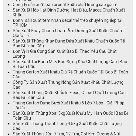
Công ty sản xuất bao bì xuất khẩu chất lượng cao giá rẻ
Sản Xuất Hộp Hạt Dinh Dưỡng, Hạt Điều, Macca Chuẩn Xuất
Khẩu
Đơn vị sản xuất tem nhãn decal thẻ treo chuyên nghiệp tại
TP.HCM
Sản Xuất Khay Chanh Châm Âm Dương Xuất Khẩu Chuẩn
Quốc Tế
Sản Xuất Thùng Khay Đựng Dứa Xuất Khẩu Chuẩn Quốc Tế |
Bao Bì Toàn Cầu
Đơn Vị In Gia Công Sản Xuất Bao Bì Theo Yêu Cầu Chất
Lượng
Sản Xuất Túi Bánh Mì & Bao Đựng Đũa Chất Lượng Cao | Bao
Bì Toàn Cầu
Thùng Carton Xuất Khẩu Giá Rẻ Chuẩn Quốc Tế | Bao Bì Toàn
Cầu
Công Ty Sản Xuất Thùng Nông Sản Xuất Khẩu Chất Lượng
Cao
Sản Xuất Thùng Xuất Khẩu In Flexo, Offset Chất Lượng Cao |
Bao Bì Toàn Cầu
Thùng Carton Đựng Bưởi Xuất Khẩu 5 Lớp 7 Lớp - Giải Pháp
Tối Ưu
Sản Xuất In Thùng Xoài 5kg Xuất Khẩu Mỹ, Hàn Quốc | Bao Bì
Toàn Cầu
Sản xuất Thùng Thanh Long 4.5kg Xuất Khẩu Chất Lượng
Cao
Sản Xuất Thùng Dừa 9 Trái, 12 Trái, Gọt Kim Cương & Nút