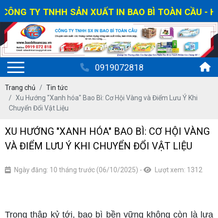
ÔNG TY TNHH SẢN XUẤT IN BAO BÌ TOÀN CẦU - HOTL
0919072818
Trang chủ
Tin tức
Xu Hướng "Xanh hóa" Bao Bì: Cơ Hội Vàng và Điểm Lưu Ý Khi
Chuyển Đổi Vật Liệu
XU HƯỚNG "XANH HÓA" BAO BÌ: CƠ HỘI VÀNG
VÀ ĐIỂM LƯU Ý KHI CHUYỂN ĐỔI VẬT LIỆU
Ngày đăng: 10 tháng trước (06/10/2025)
-
Lượt xem: 1312
Trong thập kỷ tới, bao bì bền vững không còn là lựa