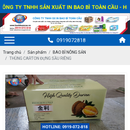
ÔNG TY TNHH SẢN XUẤT IN BAO BÌ TOÀN CẦU - HOTL
0919072818
Trang chủ
Sản phẩm
BAO BÌ NÔNG SẢN
THÙNG CARTON ĐỰNG SẦU RIÊNG