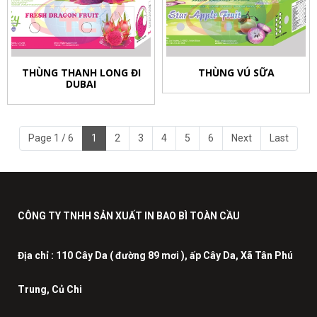
THÙNG THANH LONG ĐI
THÙNG VÚ SỮA
DUBAI
Page 1 / 6
1
2
3
4
5
6
Next
Last
CÔNG TY TNHH SẢN XUẤT IN BAO BÌ TOÀN CẦU
Địa chỉ :
110 Cây Da ( đường 89 mơi ), ấp Cây Da, Xã Tân Phú
Trung, Củ Chi