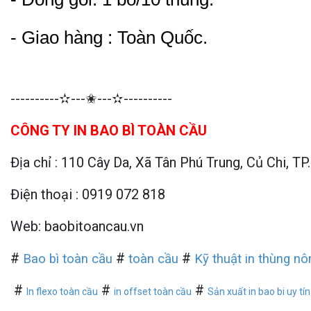
- Giao hàng : Toàn Quốc.
----------✫---✬---✫----------
CÔNG TY IN BAO BÌ TOÀN CẦU
Địa chỉ : 110 Cây Da, Xã Tân Phú Trung, Củ Chi, T
Điện thoại : 0919 072 818
Web: baobitoancau.vn
#
#
#
Bao bì toàn cầu
toàn cầu
Kỹ thuật in thùng n
#
#
#
In flexo toàn cầu
in offset toàn cầu
Sản xuất in bao bi uy t