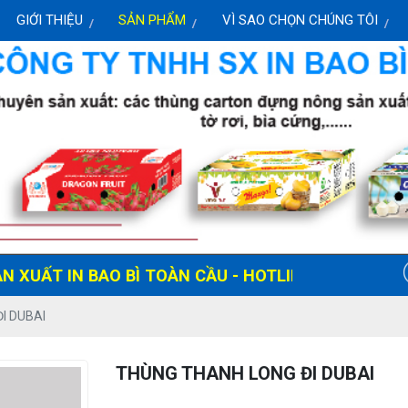
GIỚI THIỆU
SẢN PHẨM
VÌ SAO CHỌN CHÚNG TÔI
T IN BAO BÌ TOÀN CẦU - HOTLINE: 0919 072 818
I DUBAI
THÙNG THANH LONG ĐI DUBAI