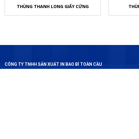
THÙNG THANH LONG GIẤY CỨNG
THÙ
CÔNG TY TNHH SẢN XUẤT IN BAO BÌ TOÀN CẦU
Địa chỉ :
110 Cây Da ( đường 89 mơi ), ấp Cây Da, Xã Tân Phú Trung
Điện thoại :
0919.072.818
( Ms. Liên )
Gmail :
sxbaobitoancau@gmail.com
Web:
baobitoancau.vn