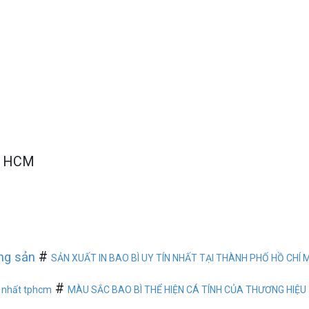
P. HCM
#
ông sản
SẢN XUẤT IN BAO BÌ UY TÍN NHẤT TẠI THÀNH PHỐ HỒ CHÍ 
#
ín nhất tphcm
MÀU SẮC BAO BÌ THỂ HIỆN CÁ TÍNH CỦA THƯƠNG HIỆU