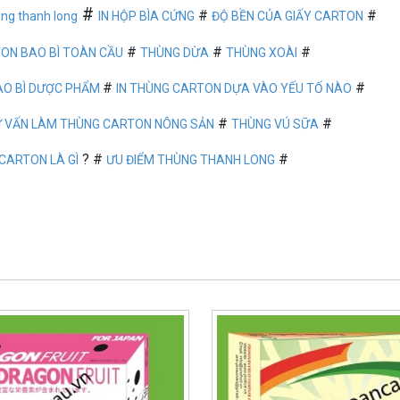
#
#
#
ùng thanh long
IN HỘP BÌA CỨNG
ĐỘ BỀN CỦA GIẤY CARTON
#
#
#
TON BAO BÌ TOÀN CẦU
THÙNG DỪA
THÙNG XOÀI
#
#
AO BÌ DƯỢC PHẨM
IN THÙNG CARTON DỰA VÀO YẾU TỐ NÀO
#
#
 VẤN LÀM THÙNG CARTON NÔNG SẢN
THÙNG VÚ SỮA
? #
#
CARTON LÀ GÌ
ƯU ĐIỂM THÙNG THANH LONG