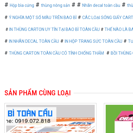
#
#
# #
#
Hộp bìa cứng
thùng nông sản
Nhãn decal toàn cầu
th
#
#
Ý NGHĨA MỘT SỐ MÀU TRÊN BAO BÌ
CÁC LOẠI SÓNG GIẤY CAR
#
IN THÙNG CARTON UY TÍN TẠI BAO BÌ TOÀN CẦU
#
THẾ NÀO LÀ B
#
#
#
IN NHÃN DECAL TOÀN CẦU
IN HỘP TRANG SỨC TOÀN CẦU
T
Ư
#
#
THÙNG CARTON TOÀN CẦU CÓ TÍNH CHỐNG THẤM
BỒI THÙNG 
SẢN PHẨM CÙNG LOẠI