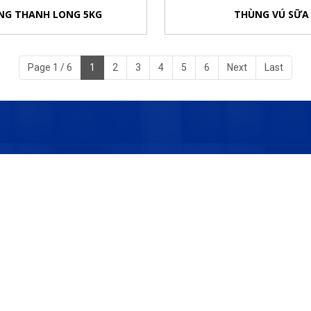
NG THANH LONG 5KG
THÙNG VÚ SỮA
Page 1 / 6
1
2
3
4
5
6
Next
Last
, Củ Chi