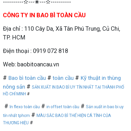
----------✫---✬---✫----------
CÔNG TY IN BAO BÌ TOÀN CẦU
Địa chỉ : 110 Cây Da, Xã Tân Phú Trung, Củ Chi,
TP. HCM
Điện thoại : 0919 072 818
Web: baobitoancau.vn
#
#
#
Bao bì toàn cầu
toàn cầu
Kỹ thuật in thùng
#
nông sản
SẢN XUẤT IN BAO BÌ UY TÍN NHẤT TẠI THÀNH PHỐ
HỒ CHÍ MINH
#
#
#
#
In flexo toàn cầu
in offset toàn cầu
Sản xuất in bao bi uy
#
tín nhất tphcm
MÀU SẮC BAO BÌ THỂ HIỆN CÁ TÍNH CỦA
#
THƯƠNG HIỆU