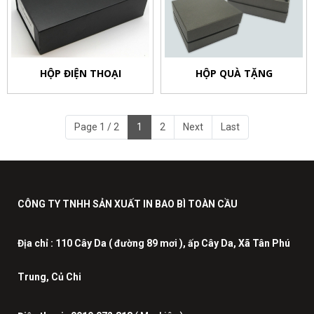
HỘP ĐIỆN THOẠI
HỘP QUÀ TẶNG
Page 1 / 2
1
2
Next
Last
CÔNG TY TNHH SẢN XUẤT IN BAO BÌ TOÀN CẦU
Địa chỉ :
110 Cây Da ( đường 89 mơi ), ấp Cây Da, Xã Tân Phú
Trung, Củ Chi