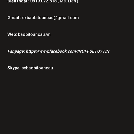
Điện thoại :
0919.072.818
( Ms. Liên )
Gmail :
sxbaobitoancau@gmail.com
Web:
baobitoancau.vn
Fanpage:
https://www.facebook.com/INOFFSETUYTIN
Skype:
sxbaobitoancau