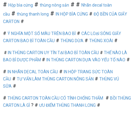
#
#
# #
Hộp bìa cứng
thùng nông sản
Nhãn decal toàn
#
#
#
cầu
thùng thanh long
IN HỘP BÌA CỨNG
ĐỘ BỀN CỦA GIẤY
#
CARTON
#
#
Ý NGHĨA MỘT SỐ MÀU TRÊN BAO BÌ
CÁC LOẠI SÓNG GIẤY
#
#
#
CARTON BAO BÌ TOÀN CẦU
THÙNG DỪA
THÙNG XOÀI
#
IN THÙNG CARTON UY TÍN TẠI BAO BÌ TOÀN CẦU
#
THẾ NÀO LÀ
#
#
BAO BÌ DƯỢC PHẨM
IN THÙNG CARTON DỰA VÀO YẾU TỐ NÀO
#
#
IN NHÃN DECAL TOÀN CẦU
IN HỘP TRANG SỨC TOÀN
#
#
CẦU
T
Ư VẤN LÀM THÙNG CARTON NÔNG SẢN
THÙNG VÚ
#
SỮA
#
#
THÙNG CARTON TOÀN CẦU CÓ TÍNH CHỐNG THẤM
BỒI THÙNG
? #
#
CARTON LÀ GÌ
ƯU ĐIỂM THÙNG THANH LONG