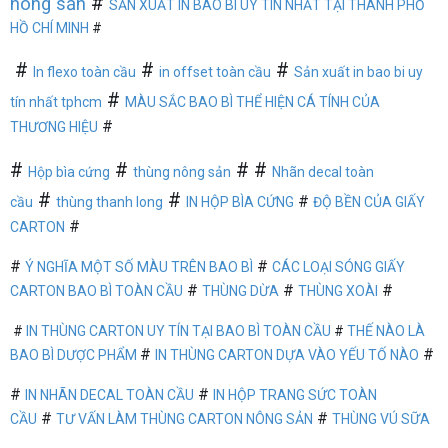
#
nông sản
SẢN XUẤT IN BAO BÌ UY TÍN NHẤT TẠI THÀNH PHỐ
HỒ CHÍ MINH
#
#
#
#
In flexo toàn cầu
in offset toàn cầu
Sản xuất in bao bi uy
#
tín nhất tphcm
MÀU SẮC BAO BÌ THỂ HIỆN CÁ TÍNH CỦA
#
THƯƠNG HIỆU
#
#
# #
Hộp bìa cứng
thùng nông sản
Nhãn decal toàn
#
#
#
cầu
thùng thanh long
IN HỘP BÌA CỨNG
ĐỘ BỀN CỦA GIẤY
#
CARTON
#
#
Ý NGHĨA MỘT SỐ MÀU TRÊN BAO BÌ
CÁC LOẠI SÓNG GIẤY
#
#
#
CARTON BAO BÌ TOÀN CẦU
THÙNG DỪA
THÙNG XOÀI
#
IN THÙNG CARTON UY TÍN TẠI BAO BÌ TOÀN CẦU
#
THẾ NÀO LÀ
#
#
BAO BÌ DƯỢC PHẨM
IN THÙNG CARTON DỰA VÀO YẾU TỐ NÀO
#
#
IN NHÃN DECAL TOÀN CẦU
IN HỘP TRANG SỨC TOÀN
#
#
CẦU
T
Ư VẤN LÀM THÙNG CARTON NÔNG SẢN
THÙNG VÚ SỮA