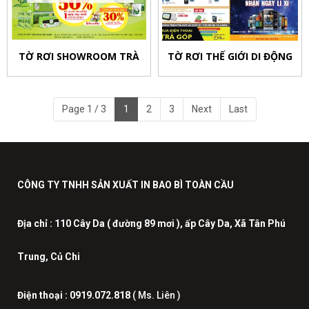
TỜ RƠI SHOWROOM TRÀ
TỜ RƠI THẾ GIỚI DI ĐỘNG
Page 1 / 3
1
2
3
Next
Last
CÔNG TY TNHH SẢN XUẤT IN BAO BÌ TOÀN CẦU
Địa chỉ :
110 Cây Da ( đường 89 mơi ), ấp Cây Da, Xã Tân Phú
Trung, Củ Chi
Điện thoại :
0919.072.818
( Ms. Liên )