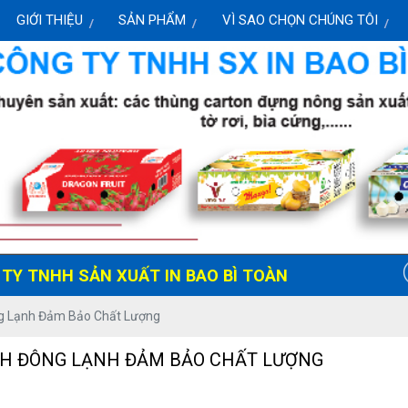
GIỚI THIỆU
SẢN PHẨM
VÌ SAO CHỌN CHÚNG TÔI
NHH SẢN XUẤT IN BAO BÌ TOÀN CẦU - HOTLINE: 091
g Lạnh Đảm Bảo Chất Lượng
H ĐÔNG LẠNH ĐẢM BẢO CHẤT LƯỢNG