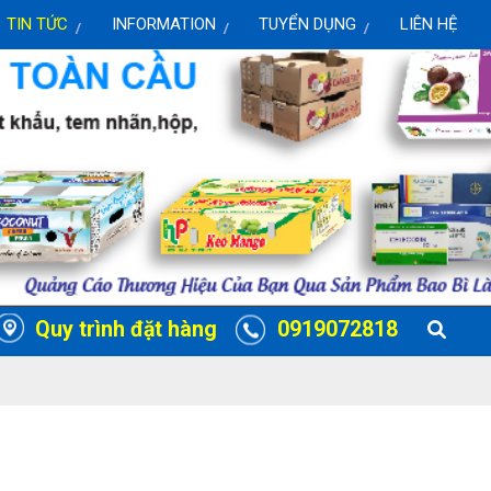
TIN TỨC
INFORMATION
TUYỂN DỤNG
LIÊN HỆ
Quy trình đặt hàng
0919072818
9 072 818