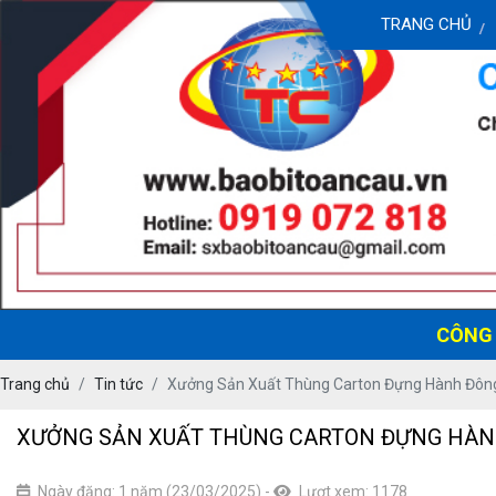
TRANG CHỦ
CÔNG TY T
Trang chủ
Tin tức
Xưởng Sản Xuất Thùng Carton Đựng Hành Đôn
XƯỞNG SẢN XUẤT THÙNG CARTON ĐỰNG HÀN
Ngày đăng: 1 năm (23/03/2025)
-
Lượt xem: 1178