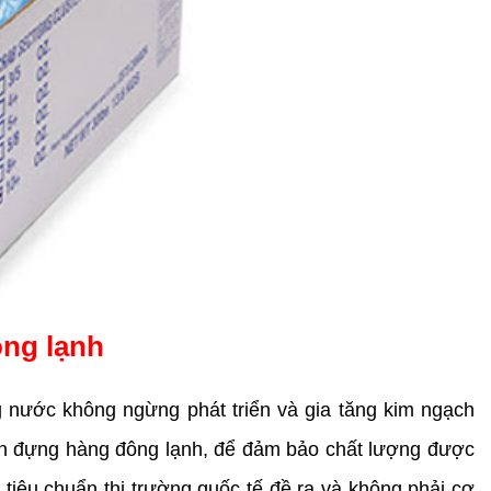
ng lạnh
g nước không ngừng phát triển và gia tăng kim ngạch 
on đựng hàng đông lạnh, để đảm bảo chất lượng được 
iêu chuẩn thị trường quốc tế đề ra và không phải cơ 