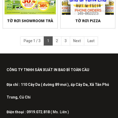
TỜ RƠI SHOWROOM TRÀ
TỜ RƠI PIZZA
Page 1 / 3
1
2
3
Next
Last
CÔNG TY TNHH SẢN XUẤT IN BAO BÌ TOÀN CẦU
Địa chỉ :
110 Cây Da ( đường 89 mơi ), ấp Cây Da, Xã Tân Phú
Trung, Củ Chi
Điện thoại :
0919.072.818
( Ms. Liên )