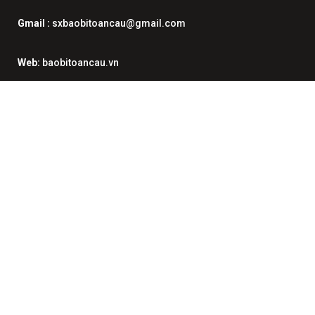
Gmail :
sxbaobitoancau@gmail.com
Web:
baobitoancau.vn
Fanpage:
https://www.facebook.com/INOFFSETUYTIN
Skype:
sxbaobitoancau