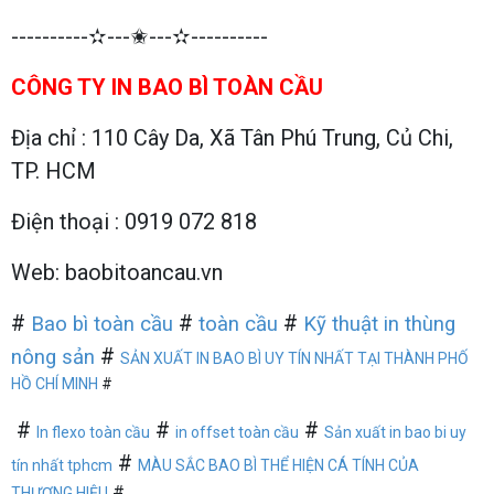
----------✫---✬---✫----------
CÔNG TY IN BAO BÌ TOÀN CẦU
Địa chỉ : 110 Cây Da, Xã Tân Phú Trung, Củ Chi,
TP. HCM
Điện thoại : 0919 072 818
Web: baobitoancau.vn
#
#
#
Bao bì toàn cầu
toàn cầu
Kỹ thuật in thùng
#
nông sản
SẢN XUẤT IN BAO BÌ UY TÍN NHẤT TẠI THÀNH PHỐ
HỒ CHÍ MINH
#
#
#
#
In flexo toàn cầu
in offset toàn cầu
Sản xuất in bao bi uy
#
tín nhất tphcm
MÀU SẮC BAO BÌ THỂ HIỆN CÁ TÍNH CỦA
#
THƯƠNG HIỆU