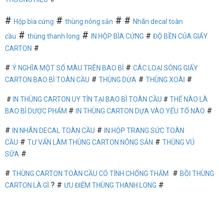
#
#
# #
Hộp bìa cứng
thùng nông sản
Nhãn decal toàn
#
#
#
cầu
thùng thanh long
IN HỘP BÌA CỨNG
ĐỘ BỀN CỦA GIẤY
#
CARTON
#
#
Ý NGHĨA MỘT SỐ MÀU TRÊN BAO BÌ
CÁC LOẠI SÓNG GIẤY
#
#
#
CARTON BAO BÌ TOÀN CẦU
THÙNG DỪA
THÙNG XOÀI
#
IN THÙNG CARTON UY TÍN TẠI BAO BÌ TOÀN CẦU
#
THẾ NÀO LÀ
#
#
BAO BÌ DƯỢC PHẨM
IN THÙNG CARTON DỰA VÀO YẾU TỐ NÀO
#
#
IN NHÃN DECAL TOÀN CẦU
IN HỘP TRANG SỨC TOÀN
#
#
CẦU
T
Ư VẤN LÀM THÙNG CARTON NÔNG SẢN
THÙNG VÚ
#
SỮA
#
#
THÙNG CARTON TOÀN CẦU CÓ TÍNH CHỐNG THẤM
BỒI THÙNG
? #
#
CARTON LÀ GÌ
ƯU ĐIỂM THÙNG THANH LONG