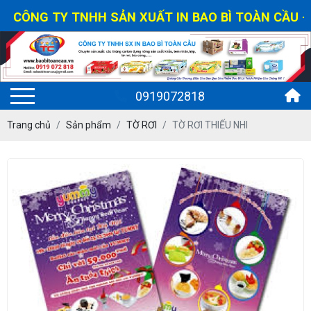
CÔNG TY TNHH SẢN XUẤT IN BAO BÌ TOÀN CẦU - HO
0919072818
Trang chủ
Sản phẩm
TỜ RƠI
TỜ RƠI THIẾU NHI