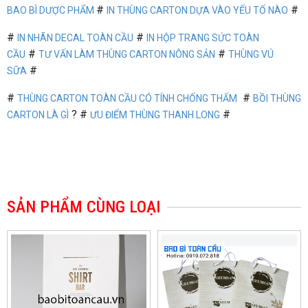
#
#
BAO BÌ DƯỢC PHẨM
IN THÙNG CARTON DỰA VÀO YẾU TỐ NÀO
#
#
IN NHÃN DECAL TOÀN CẦU
IN HỘP TRANG SỨC TOÀN
#
#
CẦU
T
Ư VẤN LÀM THÙNG CARTON NÔNG SẢN
THÙNG VÚ
#
SỮA
#
#
THÙNG CARTON TOÀN CẦU CÓ TÍNH CHỐNG THẤM
BỒI THÙNG
? #
#
CARTON LÀ GÌ
ƯU ĐIỂM THÙNG THANH LONG
SẢN PHẨM CÙNG LOẠI