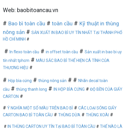
Web: baobitoancau.vn
#
#
#
Bao bì toàn cầu
toàn cầu
Kỹ thuật in thùng
#
nông sản
SẢN XUẤT IN BAO BÌ UY TÍN NHẤT TẠI THÀNH PHỐ
HỒ CHÍ MINH
#
#
#
#
In flexo toàn cầu
in offset toàn cầu
Sản xuất in bao bi uy
#
tín nhất tphcm
MÀU SẮC BAO BÌ THỂ HIỆN CÁ TÍNH CỦA
#
THƯƠNG HIỆU
#
#
# #
Hộp bìa cứng
thùng nông sản
Nhãn decal toàn
#
#
#
cầu
thùng thanh long
IN HỘP BÌA CỨNG
ĐỘ BỀN CỦA GIẤY
#
CARTON
#
#
Ý NGHĨA MỘT SỐ MÀU TRÊN BAO BÌ
CÁC LOẠI SÓNG GIẤY
#
#
#
CARTON BAO BÌ TOÀN CẦU
THÙNG DỪA
THÙNG XOÀI
#
IN THÙNG CARTON UY TÍN TẠI BAO BÌ TOÀN CẦU
#
THẾ NÀO LÀ