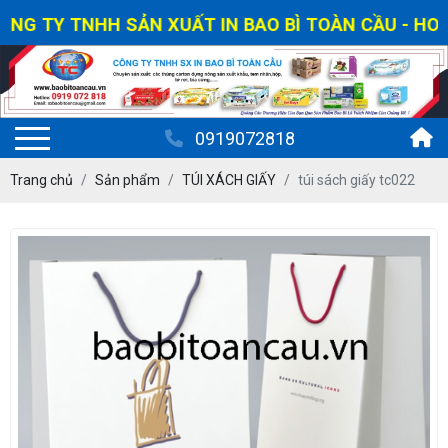
G TY TNHH SẢN XUẤT IN BAO BÌ TOÀN CẦU - HOTLIN
0919072818
Trang chủ
Sản phẩm
TÚI XÁCH GIẤY
túi sách giấy tc022