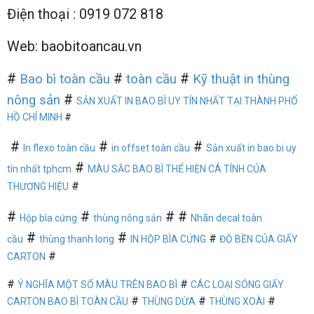
Điện thoại : 0919 072 818
Web: baobitoancau.vn
#
#
#
Bao bì toàn cầu
toàn cầu
Kỹ thuật in thùng
#
nông sản
SẢN XUẤT IN BAO BÌ UY TÍN NHẤT TẠI THÀNH PHỐ
HỒ CHÍ MINH
#
#
#
#
In flexo toàn cầu
in offset toàn cầu
Sản xuất in bao bi uy
#
tín nhất tphcm
MÀU SẮC BAO BÌ THỂ HIỆN CÁ TÍNH CỦA
#
THƯƠNG HIỆU
#
#
# #
Hộp bìa cứng
thùng nông sản
Nhãn decal toàn
#
#
#
cầu
thùng thanh long
IN HỘP BÌA CỨNG
ĐỘ BỀN CỦA GIẤY
#
CARTON
#
#
Ý NGHĨA MỘT SỐ MÀU TRÊN BAO BÌ
CÁC LOẠI SÓNG GIẤY
#
#
#
CARTON BAO BÌ TOÀN CẦU
THÙNG DỪA
THÙNG XOÀI