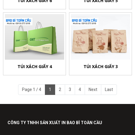
TÚI XÁCH GIẤY 6
TÚI XÁCH GIẤY 5
TÚI XÁCH GIẤY 4
TÚI XÁCH GIẤY 3
Page 1 / 4
1
2
3
4
Next
Last
CÔNG TY TNHH SẢN XUẤT IN BAO BÌ TOÀN CẦU