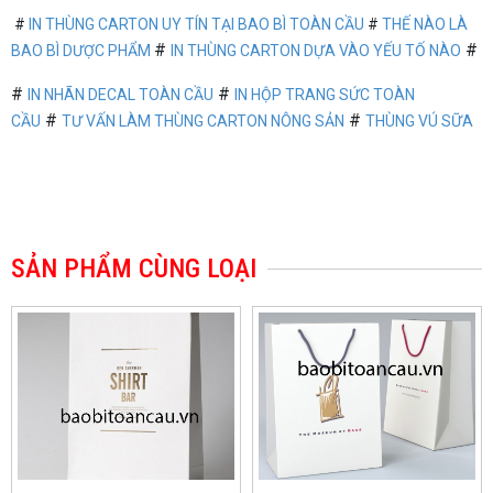
#
IN THÙNG CARTON UY TÍN TẠI BAO BÌ TOÀN CẦU
#
THẾ NÀO LÀ
#
#
BAO BÌ DƯỢC PHẨM
IN THÙNG CARTON DỰA VÀO YẾU TỐ NÀO
#
#
IN NHÃN DECAL TOÀN CẦU
IN HỘP TRANG SỨC TOÀN
#
#
CẦU
T
Ư VẤN LÀM THÙNG CARTON NÔNG SẢN
THÙNG VÚ SỮA
SẢN PHẨM CÙNG LOẠI