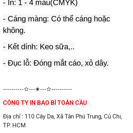
- In: 1 - 4 màu(CMYK)
- Cáng màng: Có thể cáng hoặc
không.
- Kết dính: Keo sữa,..
- Đục lỗ: Đóng mắt cáo, xỏ dây.
----------✫---✬---✫----------
CÔNG TY IN BAO BÌ TOÀN CẦU
Địa chỉ : 110 Cây Da, Xã Tân Phú Trung, Củ Chi,
TP. HCM